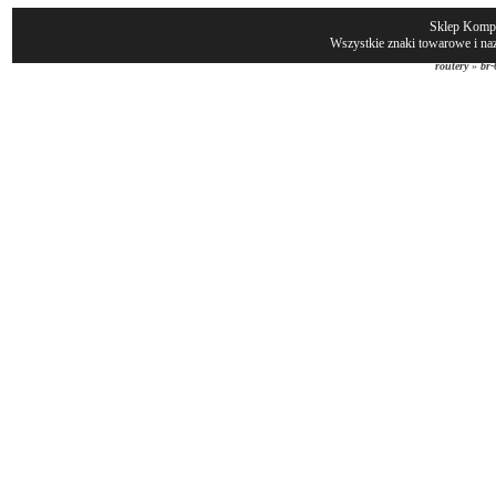
Sklep Komp
Wszystkie znaki towarowe i naz
routery
»
br-