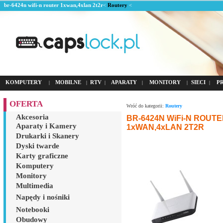
br-6424n wifi-n router 1xwan,4xlan 2t2r
<
Routery
<
KOMPUTERY
MOBILNE
RTV
APARATY
MONITORY
SIECI
P
|
|
|
|
|
|
OFERTA
Wróć do kategorii:
Routery
Akcesoria
BR-6424N WiFi-N ROUT
Aparaty i Kamery
1xWAN,4xLAN 2T2R
Drukarki i Skanery
Dyski twarde
Karty graficzne
Komputery
Monitory
Multimedia
Napędy i nośniki
Notebooki
Obudowy