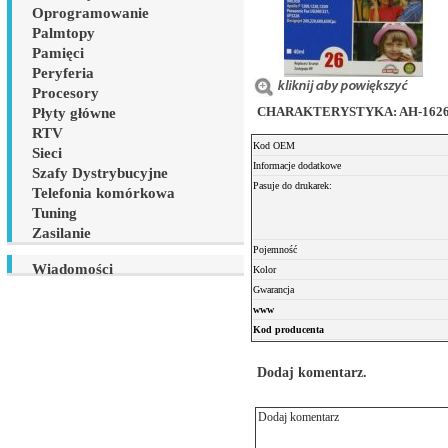
Oprogramowanie
Palmtopy
Pamięci
Peryferia
Procesory
CHARAKTERYSTYKA: AH-1626 Tus
Płyty główne
RTV
Kod OEM
Sieci
Informacje dodatkowe
Szafy Dystrybucyjne
Pasuje do drukarek:
Telefonia komórkowa
Tuning
Zasilanie
Pojemność
Wiadomości
Kolor
Gwarancja
www
Kod producenta
Dodaj komentarz.