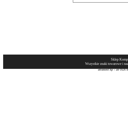
Sklep Komp
Wszystkie znaki towarowe i naz
atrament hp
»
ah-1626 t