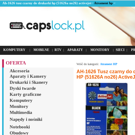
Ah-1626 tusz czarny do drukarki hp (51626a no26) activejet
<
Atrament hp
<
KOMPUTERY
MOBILNE
RTV
APARATY
MONITORY
SIECI
P
|
|
|
|
|
|
OFERTA
Wróć do kategorii:
Atrament HP
Akcesoria
AH-1626 Tusz czarny do 
Aparaty i Kamery
HP (51626A no26) ActiveJ
Drukarki i Skanery
Dyski twarde
Karty graficzne
Komputery
Monitory
Multimedia
Napędy i nośniki
Notebooki
Obudowy