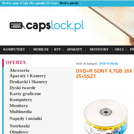
Dvd+r sony 4.7gb 16x spindle 25+5szt
<
Dvd+r płytki
<
KOMPUTERY
MOBILNE
RTV
APARATY
MONITORY
SIECI
P
|
|
|
|
|
|
OFERTA
Wróć do kategorii:
DVD+R Płytki
Akcesoria
DVD+R SONY 4.7GB 16X
Aparaty i Kamery
25+5SZT
Drukarki i Skanery
Dyski twarde
Karty graficzne
Komputery
Monitory
Multimedia
Napędy i nośniki
Notebooki
Obudowy