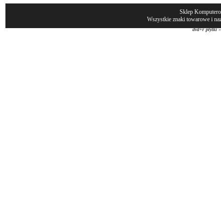
Sklep Komputer
Wszystkie znaki towarowe i naz
dvd+r płytki