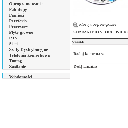
Oprogramowanie
Palmtopy
Pamięci
Peryferia
Procesory
CHARAKTERYSTYKA: DVD+R SO
Płyty główne
RTV
Gwarancja
Sieci
Szafy Dystrybucyjne
Dodaj komentarz.
Telefonia komórkowa
Tuning
Zasilanie
Wiadomości