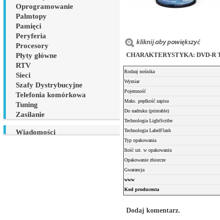
Oprogramowanie
Palmtopy
Pamięci
Peryferia
Procesory
CHARAKTERYSTYKA: DVD-R TDK 
Płyty główne
RTV
Rodzaj nośnika
Sieci
Wymiar
Szafy Dystrybucyjne
Pojemność
Telefonia komórkowa
Maks. prędkość zapisu
Tuning
Do nadruku (printable)
Zasilanie
Technologia LightScribe
Technologia LabelFlash
Wiadomości
Typ opakowania
Ilość szt. w opakowaniu
Opakowanie zbiorcze
Gwarancja
www
Kod producenta
Dodaj komentarz.