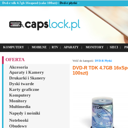
Dvd-r tdk 4.7gb 16xspeed (cake 100szt)
<
Dvd-r płytki
<
KOMPUTERY
MOBILNE
RTV
APARATY
MONITORY
SIECI
P
|
|
|
|
|
|
OFERTA
Wróć do kategorii:
DVD-R Płytki
Akcesoria
DVD-R TDK 4.7GB 16xSp
Aparaty i Kamery
100szt)
Drukarki i Skanery
Dyski twarde
Karty graficzne
Komputery
Monitory
Multimedia
Napędy i nośniki
Notebooki
Obudowy