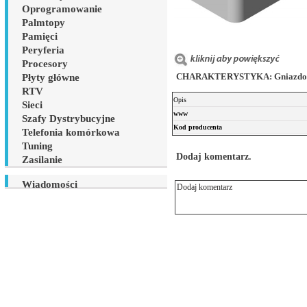
Oprogramowanie
Palmtopy
Pamięci
Peryferia
Procesory
CHARAKTERYSTYKA: Gniazdo 1xR
Płyty główne
RTV
Opis
Sieci
www
Szafy Dystrybucyjne
Kod producenta
Telefonia komórkowa
Tuning
Dodaj komentarz.
Zasilanie
Wiadomości