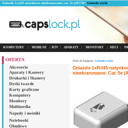
Gniazdo 1xrj45 natynkowe nieekranowane, cat. 5e (a0174)
<
Gniazda wtyki
<
KOMPUTERY
MOBILNE
RTV
APARATY
MONITORY
SIECI
P
|
|
|
|
|
|
OFERTA
Wróć do kategorii:
Gniazda wtyki
Akcesoria
Gniazdo 1xRJ45 natynko
Aparaty i Kamery
nieekranowane, Cat. 5e (
Drukarki i Skanery
Dyski twarde
Karty graficzne
Komputery
Monitory
Multimedia
Napędy i nośniki
Notebooki
Obudowy