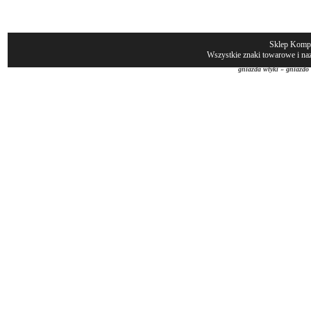
Sklep Komp
Wszystkie znaki towarowe i naz
gniazda wtyki
»
gniazdo 