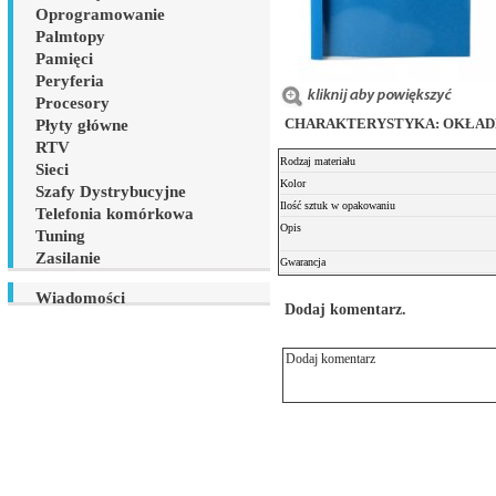
Oprogramowanie
Palmtopy
Pamięci
Peryferia
Procesory
CHARAKTERYSTYKA: OKŁADK
Płyty główne
RTV
Rodzaj materiału
Sieci
Kolor
Szafy Dystrybucyjne
Ilość sztuk w opakowaniu
Telefonia komórkowa
Opis
Tuning
Zasilanie
Gwarancja
Wiadomości
Dodaj komentarz.