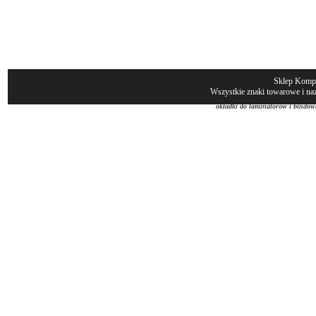
Sklep Komp
Wszystkie znaki towarowe i naz
okładki do laminatorów i bindow