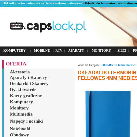
OkŁadki do termobindownic fellowes 4mm niebieskie
<
Okładki do laminatorów i bindowni
KOMPUTERY
MOBILNE
RTV
APARATY
MONITORY
SIECI
P
|
|
|
|
|
|
OFERTA
Wróć do kategorii:
Okładki do laminatorów i
Akcesoria
OKŁADKI DO TERMOBI
Aparaty i Kamery
FELLOWES 4MM NIEBIE
Drukarki i Skanery
Dyski twarde
Karty graficzne
Komputery
Monitory
Multimedia
Napędy i nośniki
Notebooki
Obudowy