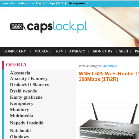
wnrt-625 wi-fi router 11n 300mbps (1t/2r)
<
Accespoint
<
KOMPUTERY
MOBILNE
RTV
APARATY
MONITORY
SIECI
P
|
|
|
|
|
|
OFERTA
Wróć do kategorii:
AccesPoint
Akcesoria
WNRT-625 Wi-Fi Router 1
Aparaty i Kamery
300Mbps (1T/2R)
Drukarki i Skanery
Dyski twarde
Karty graficzne
Komputery
Monitory
Multimedia
Napędy i nośniki
Notebooki
Obudowy