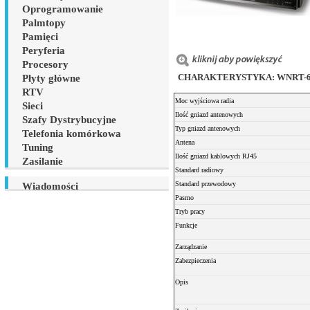
Oprogramowanie
Palmtopy
Pamięci
Peryferia
Procesory
CHARAKTERYSTYKA: WNRT-625 W
Płyty główne
RTV
Moc wyjściowa radia
Sieci
Ilość gniazd antenowych
Szafy Dystrybucyjne
Typ gniazd antenowych
Telefonia komórkowa
Antena
Tuning
Ilość gniazd kablowych RJ45
Zasilanie
Standard radiowy
Standard przewodowy
Wiadomości
Pasmo
Tryb pracy
Funkcje
Zarządzanie
Zabezpieczenia
Opis