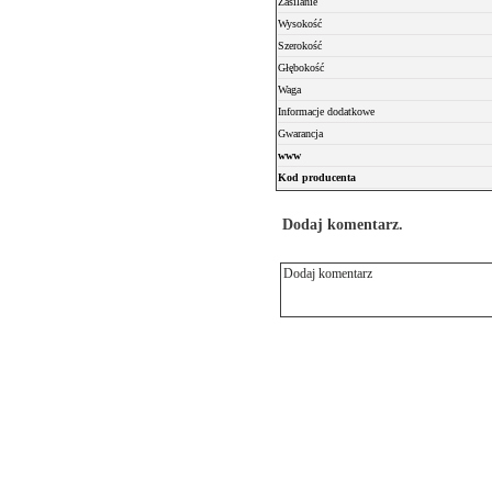
Zasilanie
Wysokość
Szerokość
Głębokość
Waga
Informacje dodatkowe
Gwarancja
www
Kod producenta
Dodaj komentarz.