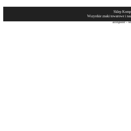
Sklep Komp
Wszystkie znaki towarowe i naz
accespoint
»
wn